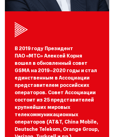
В 2019 году Президент
ПАО «МТС» Алексей Корня
вошел в обновленный совет
GSMA на 2019–2020 годы и стал
единственным в Ассоциации
представителем российских
операторов. Совет Ассоциации
состоит из 25 представителей
крупнейших мировых
телекоммуникационных
операторов (AT&T, China Mobile,
Deutsche Telekom, Orange Group,
Verizon, Turkcell и др.).