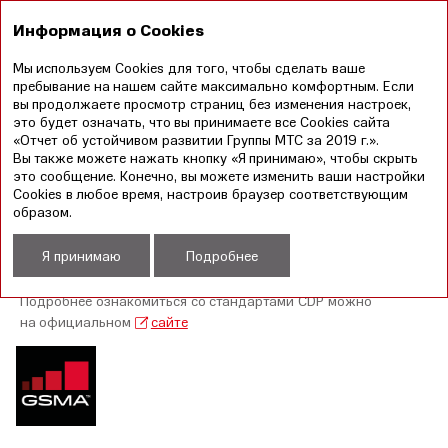
EN
Информация о Cookies
Мы используем Cookies для того, чтобы сделать ваше
Годовой отчет
Отчет в области устойчивого
пребывание на нашем сайте максимально комфортным. Если
2019
развития 2019
вы продолжаете просмотр страниц без изменения настроек,
это будет означать, что вы принимаете все Cookies сайта
«Отчет об устойчивом развитии Группы МТС за 2019 г.».
УЧАСТИЕ В РАБОТЕ ОБЩЕСТВЕННЫХ
Вы также можете нажать кнопку «Я принимаю», чтобы скрыть
ОРГАНИЗАЦИЙ
это сообщение. Конечно, вы можете изменить ваши настройки
Cookies в любое время, настроив браузер соответствующим
АССОЦИАЦИЯ GSM
образом.
Я принимаю
Подробнее
Подробнее ознакомиться со стандартами CDP можно
на официальном
сайте