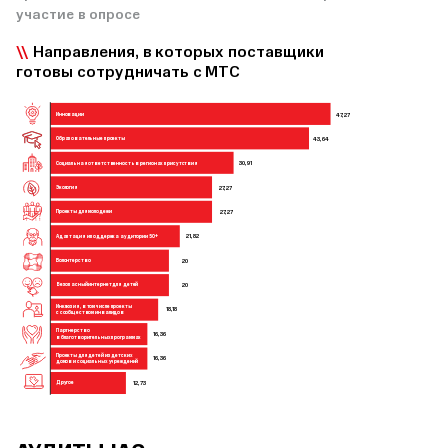
участие в опросе
Направления, в которых поставщики
готовы сотрудничать с МТС
47,27
Инновации
43,64
Образовательные проекты
30,91
Социальная ответственность в регионах присутствия
27,27
Экология
27,27
Проекты для молодежи
21,82
Адаптация и поддержка аудитории 50+
20
Волонтерство
20
Безопасный интернет для детей
Инклюзия, в том числе проекты
18,18
с сообществом инвалидов
Партнерство
16,36
в благотворительных программах
Проекты для детей из детских
16,36
домов и социальных учреждений
12,73
Другое