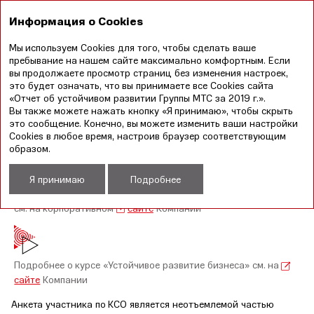
EN
Информация о Cookies
Мы используем Cookies для того, чтобы сделать ваше
Годовой отчет
Отчет в области устойчивого
пребывание на нашем сайте максимально комфортным. Если
2019
развития 2019
вы продолжаете просмотр страниц без изменения настроек,
это будет означать, что вы принимаете все Cookies сайта
«Отчет об устойчивом развитии Группы МТС за 2019 г.».
ОТВЕТСТВЕННЫЕ ЦЕПОЧКИ
Вы также можете нажать кнопку «Я принимаю», чтобы скрыть
ПОСТАВОК
это сообщение. Конечно, вы можете изменить ваши настройки
Cookies в любое время, настроив браузер соответствующим
образом.
Полный текст Политики МТС «Соблюдение
Я принимаю
Подробнее
антикоррупционного законодательства»
см. на корпоративном
сайте
Компании
Подробнее о курсе «Устойчивое развитие бизнеса» см. на
сайте
Компании
Анкета участника по КСО является неотъемлемой частью